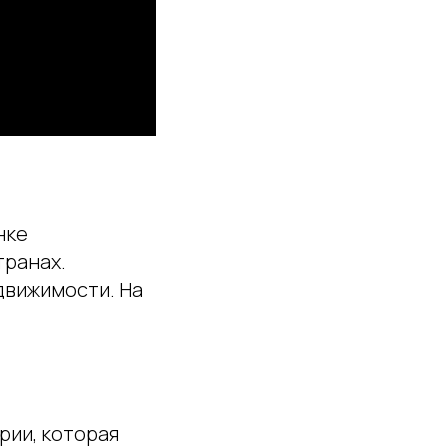
нке
транах.
движимости. На
рии, которая