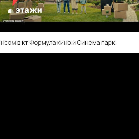
нсом в кт Формула кино и Синема парк