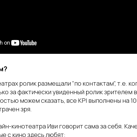
м?
атрах ролик размещали "по контактам", т.е. ко
ко за фактически увиденный ролик зрителем в 
остью можем сказать, все KPI выполнены на 10
трачен зря.
айн-кинотеатра Иви говорит сама за себя. Ка
ые с кино здесь любят: