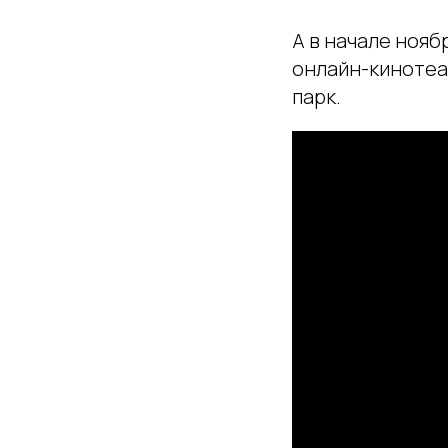
А в начале нояб
онлайн-кинотеа
парк.