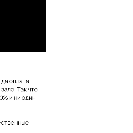
гда оплата
зале. Так что
0% и ни один
чественные