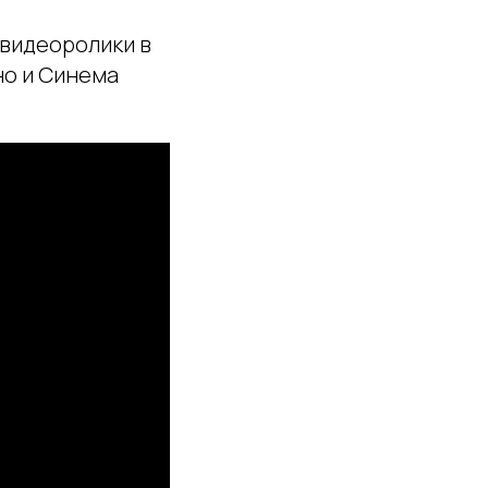
 видеоролики в
но и Синема