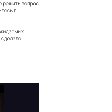
мо решить вопрос
йтесь в
 ожидаемых
о сделало