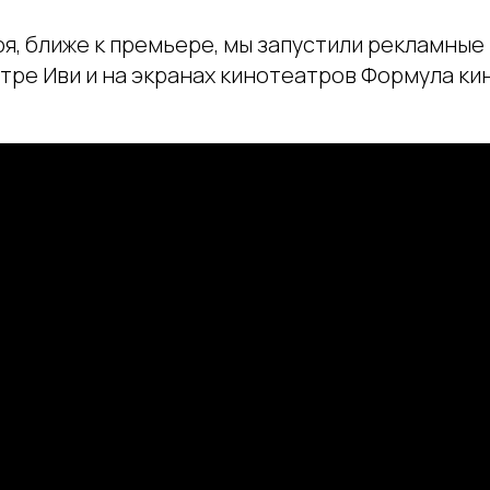
ря, ближе к премьере, мы запустили рекламные
тре Иви и на экранах кинотеатров Формула ки