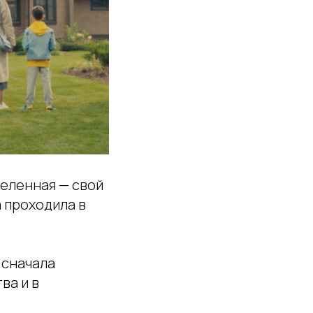
еленная — свой
а проходила в
 сначала
ва и в