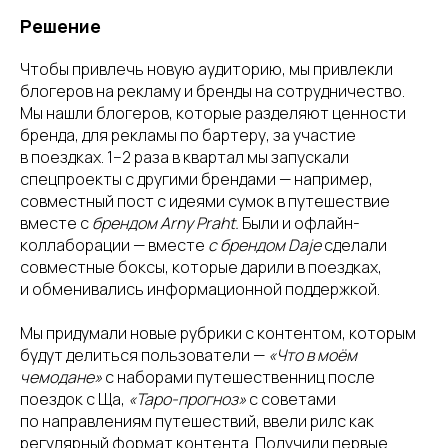
Решение
Чтобы привлечь новую аудиторию, мы привлекли
блогеров на рекламу и бренды на сотрудничество.
Мы нашли блогеров, которые разделяют ценности
бренда, для рекламы по бартеру, за участие
в поездках. 1−2 раза в квартал мы запускали
спецпроекты с другими брендами — например,
совместный пост с идеями сумок в путешествие
вместе с
брендом Arny Praht.
Были и офлайн-
коллаборации — вместе
с брендом Daje
сделали
совместные боксы, которые дарили в поездках,
и обменивались информационной поддержкой.
Мы придумали новые рубрики с контентом, которым
будут делиться пользователи —
«Что в моём
чемодане»
с наборами путешественниц после
поездок с Ща,
«Таро-прогноз»
с советами
по направлениям путешествий, ввели рилс как
регулярный формат контента. Получили первые